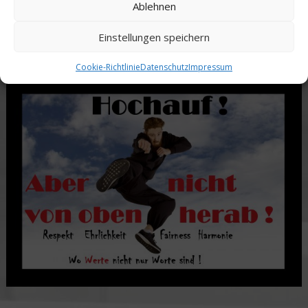
Ablehnen
Anstreben der inneren Mitte jenseits von störenden Emotionen.
Einstellungen speichern
Den Fokus auf die Handlungen im Hier und Jetzt richten.
Cookie-Richtlinie
Datenschutz
Impressum