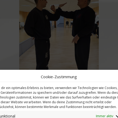
Cookie-Zustimmung
dir ein optimales Erlebnis zu bieten, verwenden wir Technologien wie Cookies,
Geräteinformationen zu speichern und/oder darauf zuzugreifen. Wenn du die
hnologien zustimmst, können wir Daten wie das Surfverhalten oder eindeutige 
 dieser Website verarbeiten. Wenn du deine Zustimmung nicht erteilst oder
ückziehst, können bestimmte Merkmale und Funktionen beeinträchtigt werden.
unktional
Immer aktiv