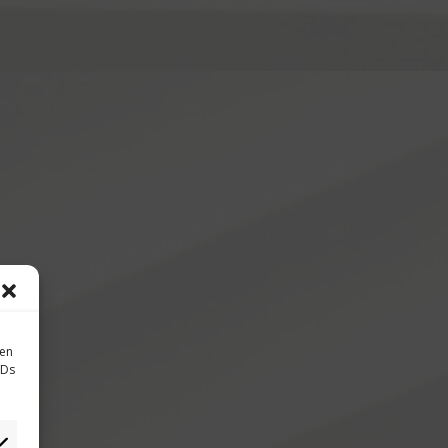
sen
IDs