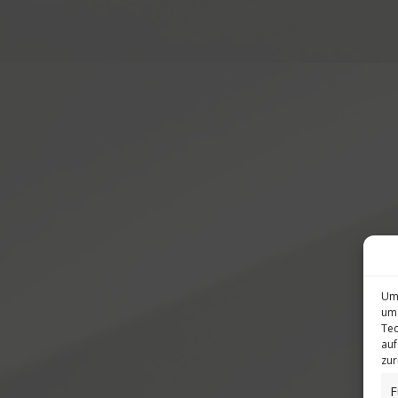
Um 
um 
Tec
auf
zur
F